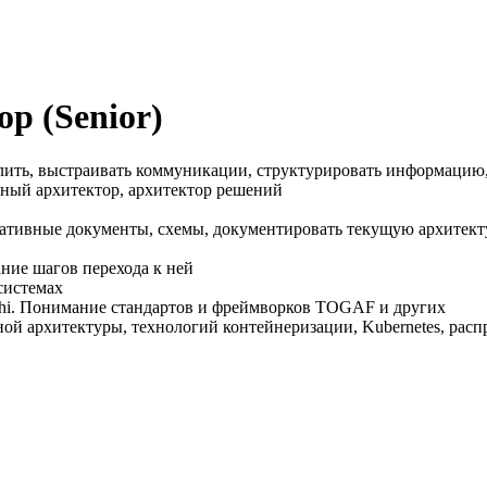
р (Senior)
слить, выстраивать коммуникации, структурировать информаци
вный архитектор, архитектор решений
мативные документы, схемы, документировать текущую архитек
ние шагов перехода к ней
системах
hi. Понимание стандартов и фреймворков TOGAF и других
ой архитектуры, технологий контейнеризации, Kubernetes, рас